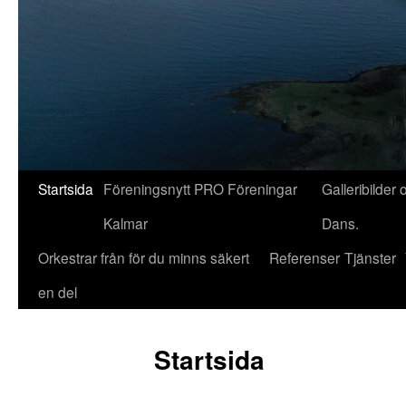
Startsida
Föreningsnytt PRO Föreningar
Galleribilder 
Kalmar
Dans.
Orkestrar från för du minns säkert
Referenser
Tjänster
en del
Startsida