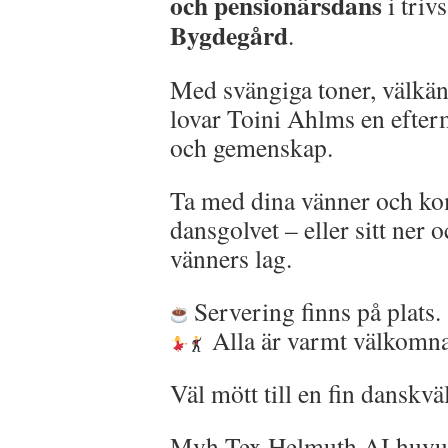
och pensionärsdans
i tri
Bygdegård
.
Med svängiga toner, välkän
lovar Toini Ahlms en efterm
och gemenskap.
Ta med dina vänner och kom
dansgolvet – eller sitt ner o
vänners lag.
Servering finns på plats.
Alla är varmt välkomn
Väl mött till en fin danskväl
Mvh Tex Helmuth AI huvu