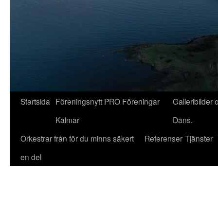
Startsida
Föreningsnytt PRO Föreningar
Galleribilder 
Kalmar
Dans.
Orkestrar från för du minns säkert
Referenser
Tjänster
en del