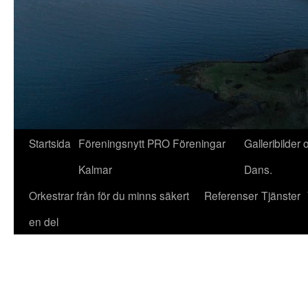
Startsida
Föreningsnytt PRO Föreningar
Galleribilder 
Kalmar
Dans.
Orkestrar från för du minns säkert
Referenser
Tjänster
en del