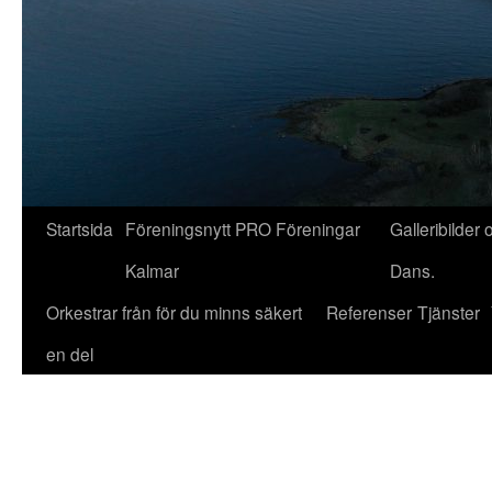
Startsida
Föreningsnytt PRO Föreningar
Galleribilder 
Kalmar
Dans.
Orkestrar från för du minns säkert
Referenser
Tjänster
en del