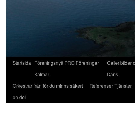
Startsida
Föreningsnytt PRO Föreningar
Galleribilder 
Kalmar
Dans.
Orkestrar från för du minns säkert
Referenser
Tjänster
en del