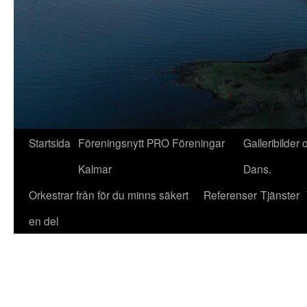
Startsida
Föreningsnytt PRO Föreningar
Galleribilder 
Kalmar
Dans.
Orkestrar från för du minns säkert
Referenser
Tjänster
en del