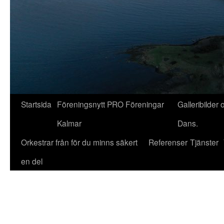
Startsida
Föreningsnytt PRO Föreningar
Galleribilder 
Kalmar
Dans.
Orkestrar från för du minns säkert
Referenser
Tjänster
en del